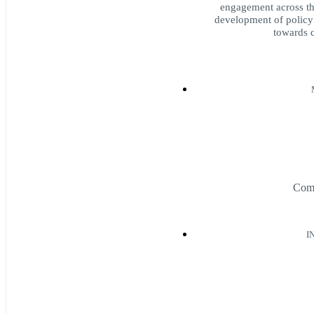
engagement across the
development of policy
towards c
Comm
I