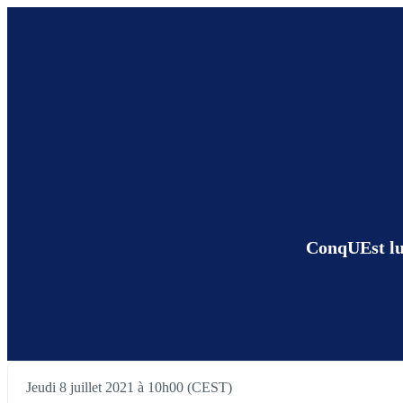
ConqUEst lum
Jeudi 8 juillet 2021 à 10h00 (CEST)