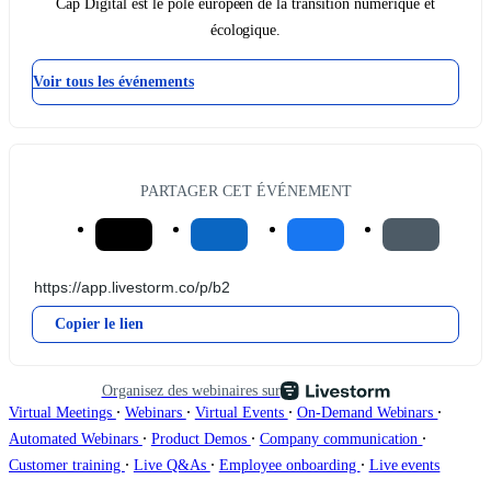
Cap Digital est le pôle européen de la transition numérique et
écologique.
Voir tous les événements
PARTAGER CET ÉVÉNEMENT
Copier le lien
Organisez des webinaires sur
∙
∙
∙
∙
Virtual Meetings
Webinars
Virtual Events
On-Demand Webinars
∙
∙
∙
Automated Webinars
Product Demos
Company communication
∙
∙
∙
Customer training
Live Q&As
Employee onboarding
Live events