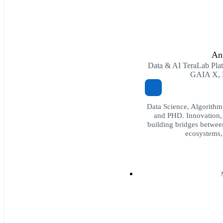
Ann
Data & AI TeraLab Pla
GAIA X, 
Data Science, Algorithm
and PHD. Innovation, n
building bridges between
ecosystems,