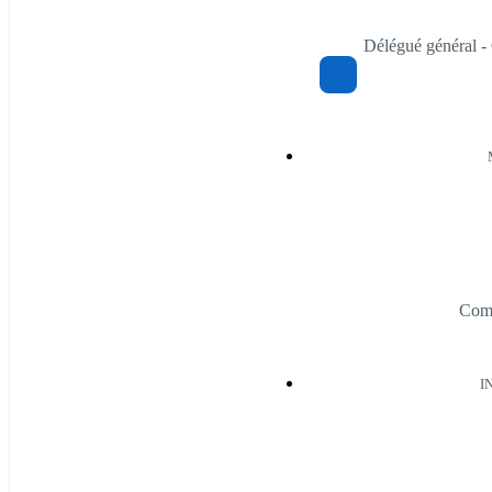
Délégué général -
Comm
I