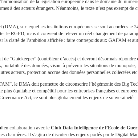
harmonisation de la législation européenne dans le domaine du numériq
rmes à des acteurs étrangers. Néanmoins, le texte n’est pas exempt de cr
t (DMA), sur lequel les institutions européennes se sont accordées le 24
ter le RGPD, mais il convient de relever un réel changement de paradig
s par la clarté de l’ambition affichée : faire contrepoids aux GAFAM et aut
tut de “Gatekeeper” (contrôleur d’accès) et devront désormais répondre 
es, portabilité des données, visant à prévenir les situations de monopole, 
’autres acteurs, protection accrue des données personnelles collectées etc
GAFAM”, le DMA doit permettre de circonscrire l’hégémonie des Big Tech
plus équitable et compétitif pour les entreprises françaises et européen
Governance Act, ce sont plus globalement les enjeux de souveraineté 
l 
en collaboration avec le 
Club Data Intelligence de l’Ecole de Guerr
 charnières. Il s’agira de discuter des enjeux portés par le Digital Mark