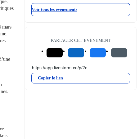
ue. 
itiques 
Voir tous les événements
 mars 
me. 
res 
PARTAGER CET ÉVÉNEMENT
d’une 
.
Copier le lien
 
nes. 
e 
ets 