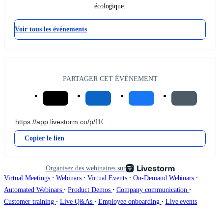
écologique.
Voir tous les événements
PARTAGER CET ÉVÉNEMENT
Copier le lien
Organisez des webinaires sur
∙
∙
∙
∙
Virtual Meetings
Webinars
Virtual Events
On-Demand Webinars
∙
∙
∙
Automated Webinars
Product Demos
Company communication
∙
∙
∙
Customer training
Live Q&As
Employee onboarding
Live events