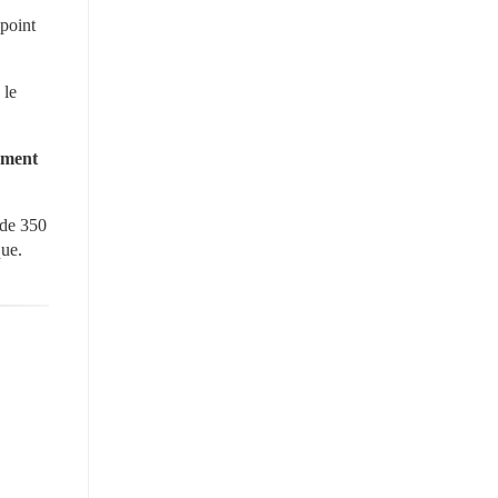
point 
le 
ement 
de 350 
que.