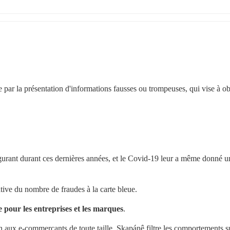
 par la présentation d'informations fausses ou trompeuses, qui vise à obt
gurant durant ces dernières années, et le Covid-19 leur a même donné u
tive du nombre de fraudes à la carte bleue.
e pour les entreprises et les marques
.
 aux e-commerçants de toute taille. Skapánê filtre les comportements su