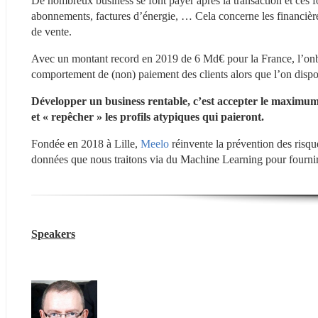
De nombreux business se font payer après la transaction et ces f
abonnements, factures d’énergie, … Cela concerne les financières 
de vente.
Avec un montant record en 2019 de 6 Md€ pour la France, l’onboar
comportement de (non) paiement des clients alors que l’on dispo
Développer un business rentable, c’est accepter le maximum de
et « repêcher » les profils atypiques qui paieront.
Fondée en 2018 à Lille, 
Meelo 
réinvente la prévention des risque
données que nous traitons via du Machine Learning pour fournir à
Speakers