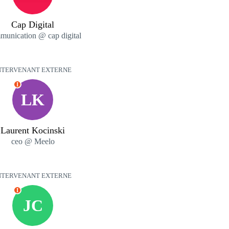
Cap Digital
unication @ cap digital
NTERVENANT EXTERNE
I
LK
Laurent Kocinski
ceo @ Meelo
NTERVENANT EXTERNE
I
JC