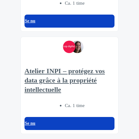
Ca. 1 time
Se nu
Atelier INPI – protégez vos
data grâce à la propriété
intellectuelle
Ca. 1 time
Se nu