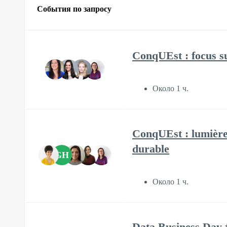
События по запросу
ConqUEst : focus s
Около 1 ч.
ConqUEst : lumière 
durable
GH
Около 1 ч.
Data Business Day 