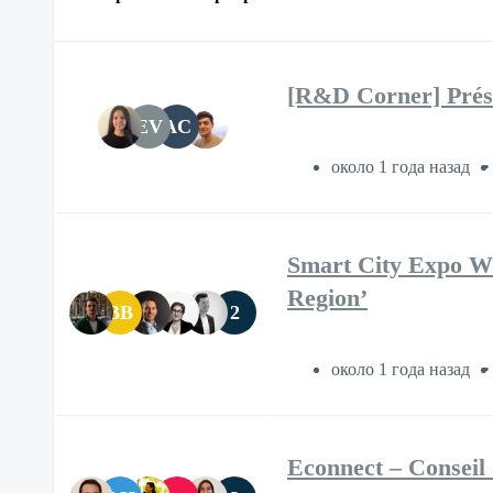
[R&D Corner] Présen
EV
AC
около 1 года назад
Smart City Expo Wor
Region’
BB
2
около 1 года назад
Econnect – Conseil 