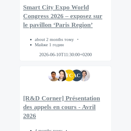
Smart City Expo World
Congress 2026 – exposez sur
le pavillon ‘Paris Region’
about 2 months тому
Майже 1 годин
2026-06-10T11:30:00+0200
TC
AC
[R&D Corner] Présentation
des appels en cours - Avril
2026
4 months тому