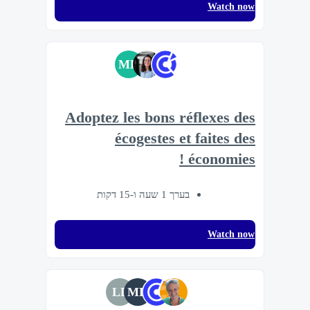
Watch now
MD
Adoptez les bons réflexes des
écogestes et faites des
économies !
בערך 1 שעה ו-15 דקות
Watch now
LP
MD