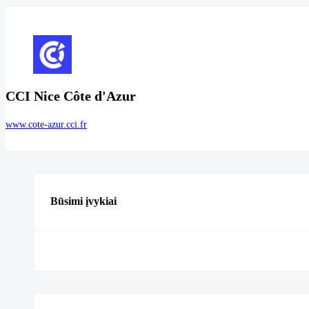
CCI Nice Côte d'Azur
www.cote-azur.cci.fr
Būsimi įvykiai