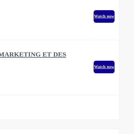
Watch now
T MARKETING ET DES
Watch now