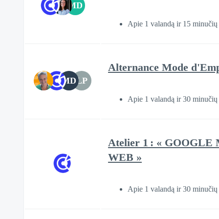
MD
Apie 1 valandą ir 15 minučių
Alternance Mode d'Emp
MD
LP
Apie 1 valandą ir 30 minučių
Atelier 1 : « GOOG
WEB »
Apie 1 valandą ir 30 minučių