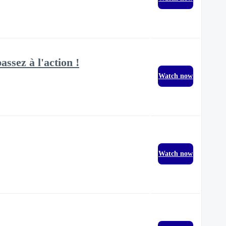
ssez à l'action !
Watch now
Watch now