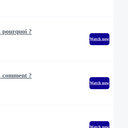
, pourquoi ?
Watch now
l, comment ?
Watch now
Watch now