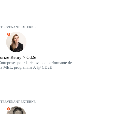
NTERVENANT EXTERNE
I
orize Remy > Cd2e
ntreprises pour la rénovation performante de
de la MEL, programme A @ CD2E
NTERVENANT EXTERNE
I