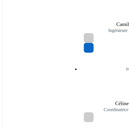
Camil
Ingénieure
I
Célin
Coordinatri