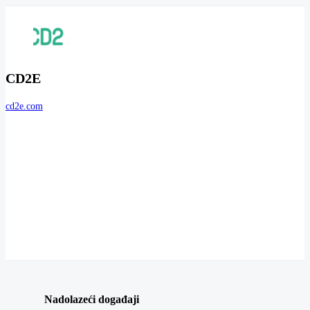
CD2E
cd2e.com
Nadolazeći događaji