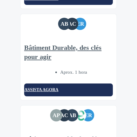
AB
AC
ER
Bâtiment Durable, des clés
pour agir
Aprox. 1 hora
ASSISTA AGORA
AP
AC
AB
ER