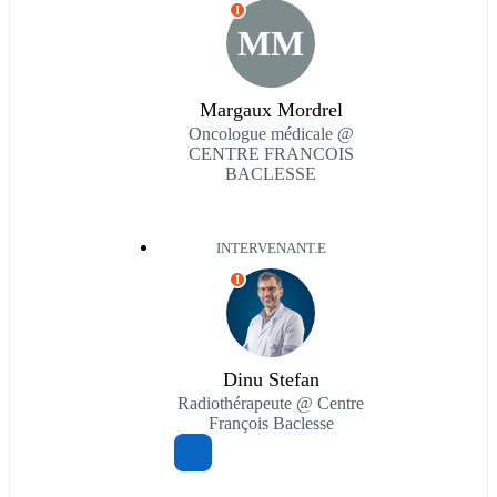
I
MM
Margaux Mordrel
Oncologue médicale @
CENTRE FRANCOIS
BACLESSE
INTERVENANT.E
I
Dinu Stefan
Radiothérapeute @ Centre
François Baclesse