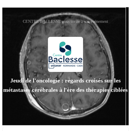
CENTRE BACLESSE vous invite à son événement
Jeudi de l'oncologie : regards croisés sur les
métastases cérébrales à l'ère des thérapies ciblées