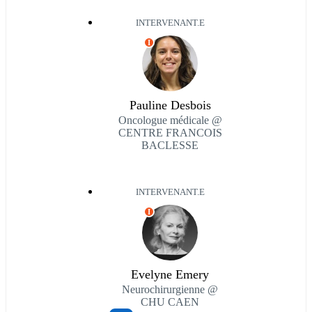
INTERVENANT.E
I
Pauline Desbois
Oncologue médicale @
CENTRE FRANCOIS
BACLESSE
INTERVENANT.E
I
Evelyne Emery
Neurochirurgienne @
CHU CAEN