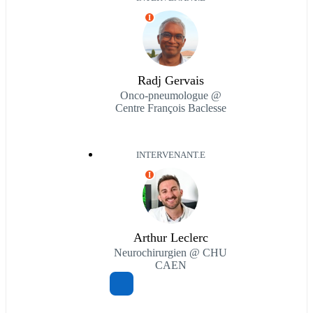
I
Radj Gervais
Onco-pneumologue @
Centre François Baclesse
INTERVENANT.E
I
Arthur Leclerc
Neurochirurgien @ CHU
CAEN