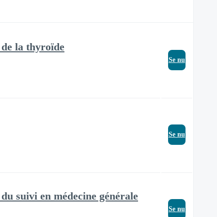
 de la thyroïde
Se nu
Se nu
s du suivi en médecine générale
Se nu