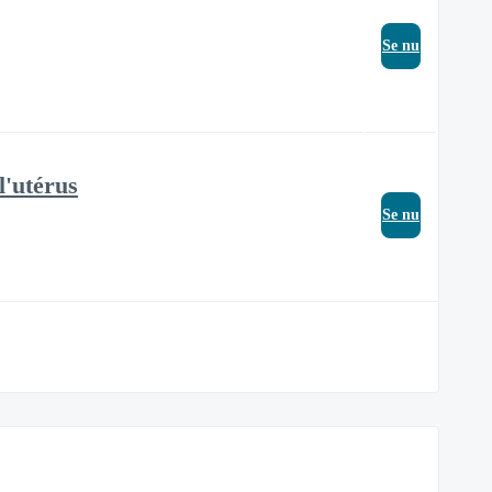
Se nu
l'utérus
Se nu