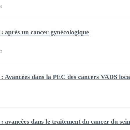
er
e : après un cancer gynécologique
er
e : Avancées dans la PEC des cancers VADS loca
e : avancées dans le traitement du cancer du sei