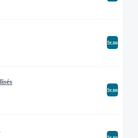
Se nu
lisés
Se nu
n
Se nu