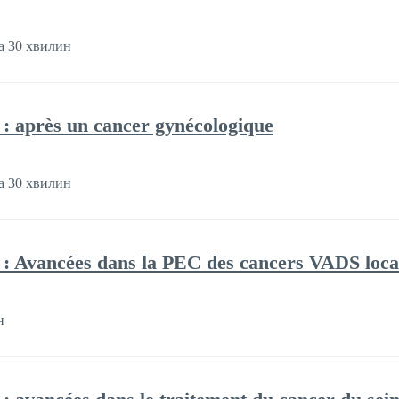
а 30 хвилин
e : après un cancer gynécologique
а 30 хвилин
e : Avancées dans la PEC des cancers VADS loca
н