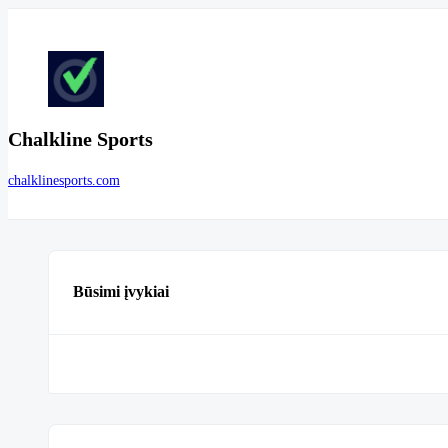
Chalkline Sports
chalklinesports.com
Būsimi įvykiai