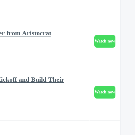
er from Aristocrat
Watch now
ickoff and Build Their
Watch now