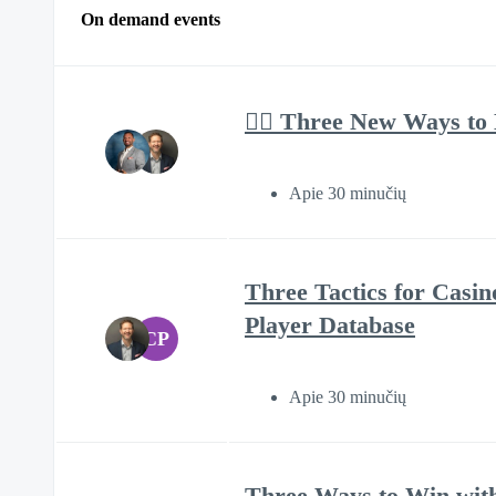
On demand events
❤️‍🔥 Three New Ways to
Apie 30 minučių
Three Tactics for Casin
Player Database
CP
Apie 30 minučių
Three Ways to Win wit