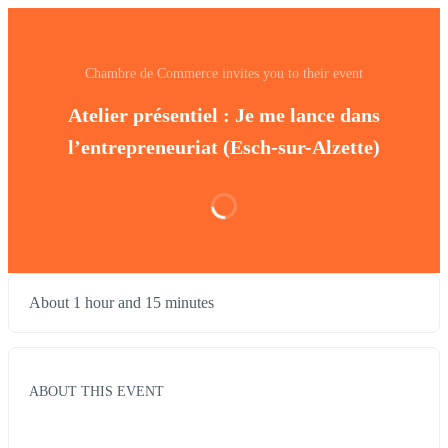
Chambre de Commerce invites you to their event
Atelier présentiel : Je me lance dans
l’entrepreneuriat (Esch-sur-Alzette)
About 1 hour and 15 minutes
ABOUT THIS EVENT