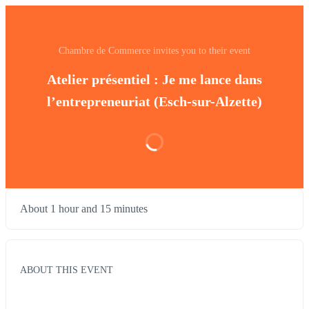
Chambre de Commerce invites you to their event
Atelier présentiel : Je me lance dans
l’entrepreneuriat (Esch-sur-Alzette)
About 1 hour and 15 minutes
ABOUT THIS EVENT