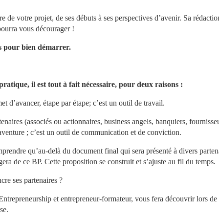
e de votre projet, de ses débuts à ses perspectives d’avenir. Sa rédaction
 pourra vous décourager !
s pour bien démarrer.
ratique, il est tout à fait nécessaire, pour deux raisons :
rmet d’avancer, étape par étape; c’est un outil de travail.
tenaires (associés ou actionnaires, business angels, banquiers, fournisseu
 aventure ; c’est un outil de communication et de conviction.
mprendre qu’au-delà du document final qui sera présenté à divers partena
era de ce BP. Cette proposition se construit et s’ajuste au fil du temps.
re ses partenaires ?
ntrepreneurship et entrepreneur-formateur, vous fera découvrir lors de 
se.