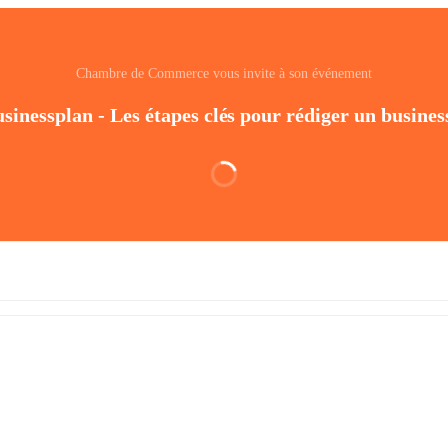
Chambre de Commerce vous invite à son événement
inessplan - Les étapes clés pour rédiger un busines