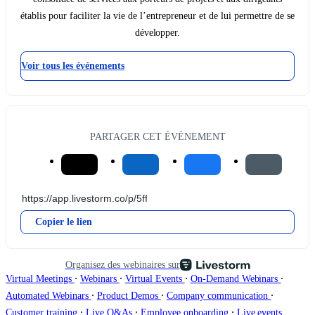
établis pour faciliter la vie de l’entrepreneur et de lui permettre de se
développer.
Voir tous les événements
PARTAGER CET ÉVÉNEMENT
Copier le lien
Organisez des webinaires sur
∙
∙
∙
∙
Virtual Meetings
Webinars
Virtual Events
On-Demand Webinars
∙
∙
∙
Automated Webinars
Product Demos
Company communication
∙
∙
∙
Customer training
Live Q&As
Employee onboarding
Live events