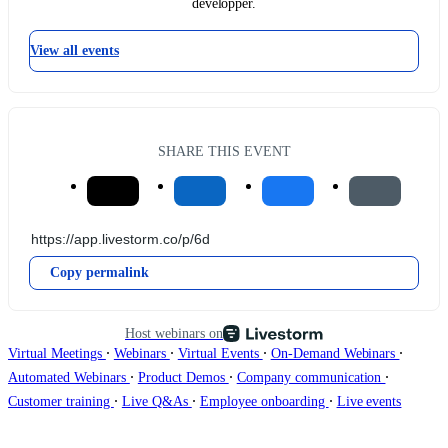
développer.
View all events
SHARE THIS EVENT
Copy permalink
Host webinars on
∙
∙
∙
∙
Virtual Meetings
Webinars
Virtual Events
On-Demand Webinars
∙
∙
∙
Automated Webinars
Product Demos
Company communication
∙
∙
∙
Customer training
Live Q&As
Employee onboarding
Live events