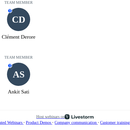
TEAM MEMBER
T
CD
Clément Derore
TEAM MEMBER
T
AS
Ankit Sati
Host webinars on
∙
∙
∙
ated Webinars
Product Demos
Company communication
Customer trainin