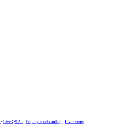
∙
∙
∙
g
Live Q&As
Employee onboarding
Live events