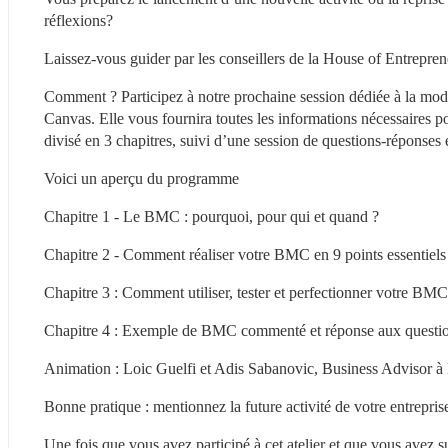
réflexions?
Laissez-vous guider par les conseillers de la House of Entrepren
Comment ? Participez à notre prochaine session dédiée à la modél
Canvas. Elle vous fournira toutes les informations nécessaires pou
divisé en 3 chapitres, suivi d’une session de questions-réponses e
Voici un aperçu du programme
Chapitre 1 - Le BMC : pourquoi, pour qui et quand ?
Chapitre 2 - Comment réaliser votre BMC en 9 points essentiels
Chapitre 3 : Comment utiliser, tester et perfectionner votre BMC
Chapitre 4 : Exemple de BMC commenté et réponse aux questi
Animation : Loic Guelfi et Adis Sabanovic, Business Advisor à 
Bonne pratique : mentionnez la future activité de votre entrepris
Une fois que vous avez participé à cet atelier et que vous avez