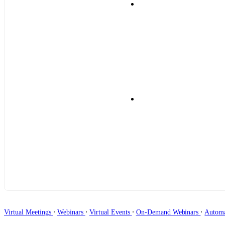
∙
∙
∙
∙
Virtual Meetings
Webinars
Virtual Events
On-Demand Webinars
Autom