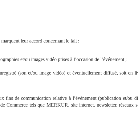
 marquent leur accord concernant le fait :
otographies et/ou images vidéo prises à l’occasion de l’événement ;
registré (son et/ou image vidéo) et éventuellement diffusé, soit en liv
ux fins de communication relative à l’évènement (publication et/ou dif
 de Commerce tels que MERKUR, site internet, newsletter, réseaux so