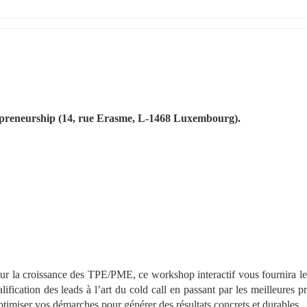
repreneurship (14, rue Erasme, L-1468 Luxembourg).
r la croissance des TPE/PME, ce workshop interactif vous fournira les 
lification des leads à l’art du cold call en passant par les meilleures pr
ptimiser vos démarches pour générer des résultats concrets et durables.