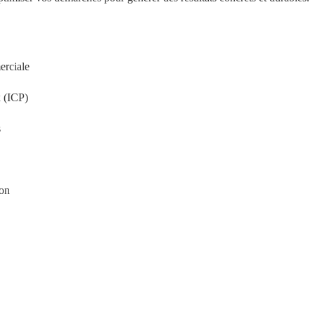
erciale
x (ICP)
s
ion