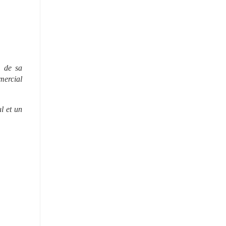
 de sa 
ercial 
 et un 