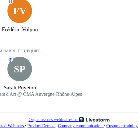
I
FV
Frédéric Volpon
MEMBRE DE L'ÉQUIPE
M
SP
Sarah Poyeton
tiers d'Art @ CMA Auvergne-Rhône-Alpes
Organisez des webinaires sur
∙
∙
∙
ated Webinars
Product Demos
Company communication
Customer trainin