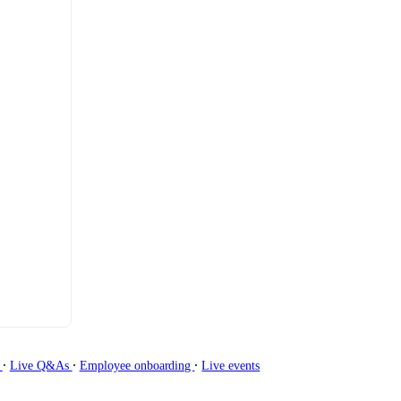
∙
∙
∙
g
Live Q&As
Employee onboarding
Live events