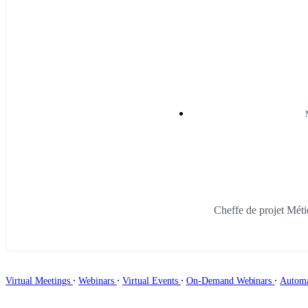
Cheffe de projet Mé
∙
∙
∙
∙
Virtual Meetings
Webinars
Virtual Events
On-Demand Webinars
Autom