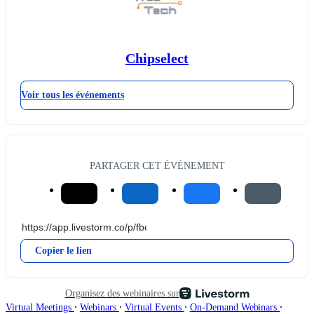
Chipselect
Voir tous les événements
PARTAGER CET ÉVÉNEMENT
Copier le lien
Organisez des webinaires sur
∙
∙
∙
∙
Virtual Meetings
Webinars
Virtual Events
On-Demand Webinars