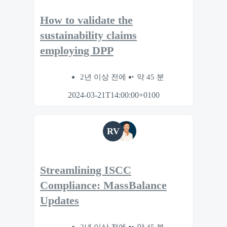
How to validate the
sustainability claims
employing DPP
2년 이상 전에
약 45 분
2024-03-21T14:00:00+0100
RV
Streamlining ISCC
Compliance: MassBalance
Updates
2년 이상 전에
약 45 분