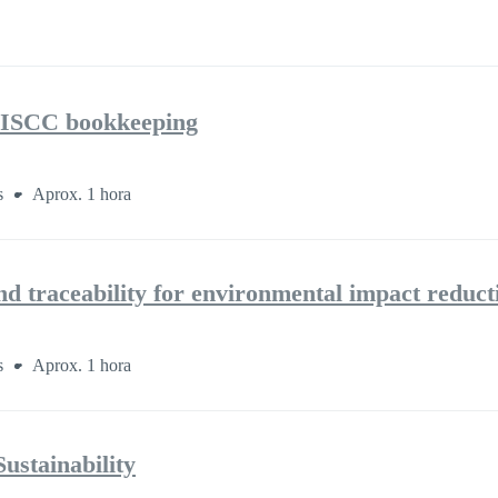
r ISCC bookkeeping
ás
Aprox. 1 hora
 traceability for environmental impact reduct
ás
Aprox. 1 hora
ustainability