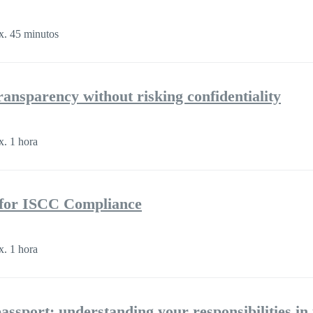
. 45 minutos
ransparency without risking confidentiality
. 1 hora
s for ISCC Compliance
. 1 hora
assport: understanding your responsibilities in 