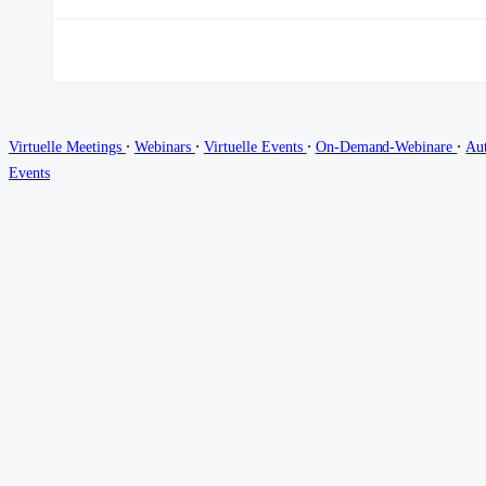
∙
∙
∙
∙
Virtuelle Meetings
Webinars
Virtuelle Events
On-Demand-Webinare
Au
Events