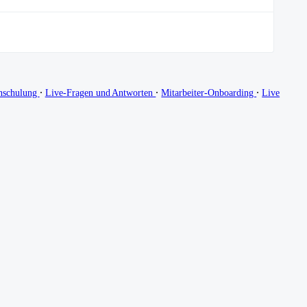
∙
∙
∙
nschulung
Live-Fragen und Antworten
Mitarbeiter-Onboarding
Live