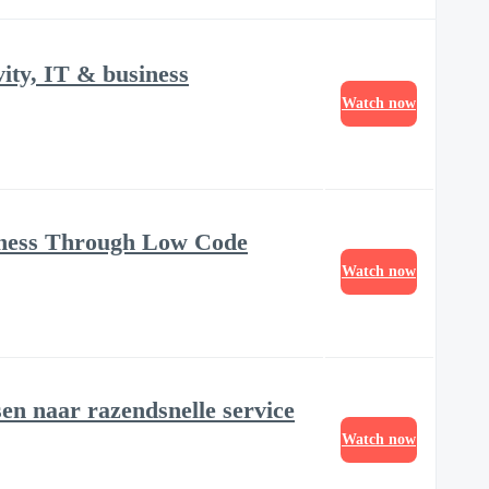
ity, IT & business
Watch now
iness Through Low Code
Watch now
sen naar razendsnelle service
Watch now