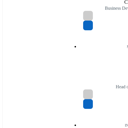
C
Business D
Head 
I