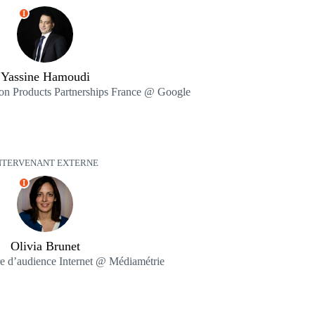
I
Yassine Hamoudi
n Products Partnerships France @ Google
NTERVENANT EXTERNE
I
Olivia Brunet
re d’audience Internet @ Médiamétrie