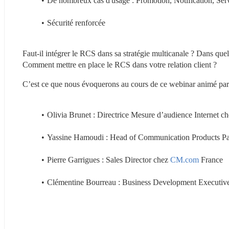
De nombreux cas d'usage : Promotion, Notification, Servi
Sécurité renforcée
Faut-il intégrer le RCS dans sa stratégie multicanale ? Dans quel 
Comment mettre en place le RCS dans votre relation client ?
C’est ce que nous évoquerons au cours de ce webinar animé par J
Olivia Brunet : Directrice Mesure d’audience Internet c
Yassine Hamoudi : Head of Communication Products Pa
Pierre Garrigues : Sales Director chez 
CM.com
 France
Clémentine Bourreau : Business Development Executive