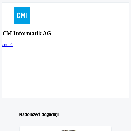
CM Informatik AG
cmi.ch
Nadolazeći događaji