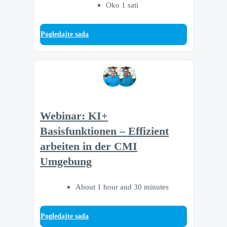
Oko 1 sati
Pogledajte sada
Webinar: KI+
Basisfunktionen – Effizient
arbeiten in der CMI
Umgebung
About 1 hour and 30 minutes
Pogledajte sada