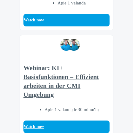
Apie 1 valandą
Watch now
Webinar: KI+
Basisfunktionen – Effizient
arbeiten in der CMI
Umgebung
Apie 1 valandą ir 30 minučių
Watch now