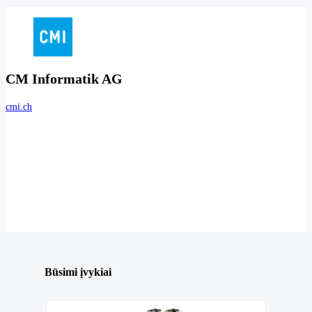
CM Informatik AG
cmi.ch
Būsimi įvykiai