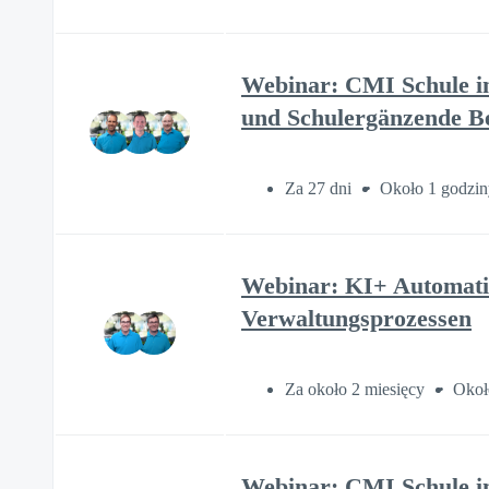
Webinar: CMI Schule im
und Schulergänzende B
Za 27 dni
Około 1 godzin
Webinar: KI+ Automatis
Verwaltungsprozessen
Za około 2 miesięcy
Okoł
Webinar: CMI Schule im