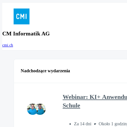
CM Informatik AG
cmi.ch
Nadchodzące wydarzenia
Webinar: KI+ Anwendung
Schule
Za 14 dni
Około 1 godzin