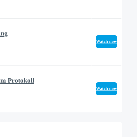
ung
Watch now
um Protokoll
Watch now