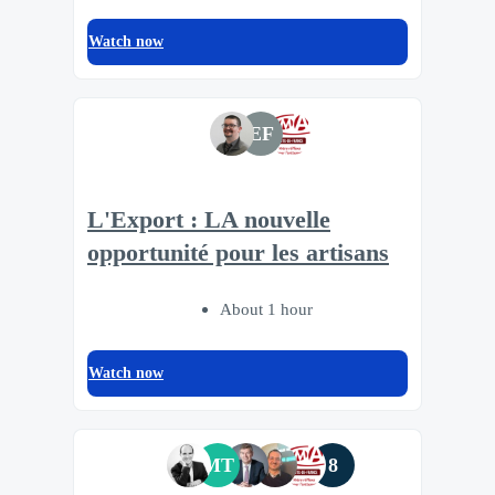
Watch now
EF
L'Export : LA nouvelle
opportunité pour les artisans
About 1 hour
Watch now
MT
8