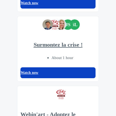
Watch now
JS
SL
Surmontez la crise !
About 1 hour
Watch now
Webin'art - Adoptez le