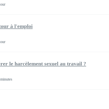
hour
ur à l'emploi
hour
er le harcèlement sexuel au travail ?
 minutes