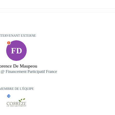
NTERVENANT EXTERNE
I
FD
lorence De Maupeou
 @ Financement Participatif France
MEMBRE DE L'ÉQUIPE
M