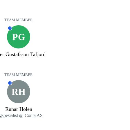
TEAM MEMBER
T
PG
ter Gustafsson Tafjord
TEAM MEMBER
T
RH
Runar Holen
gspesialist @ Conta AS