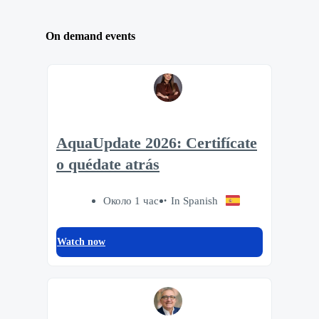
On demand events
AquaUpdate 2026: Certifícate
o quédate atrás
Около 1 час
In Spanish
Watch now