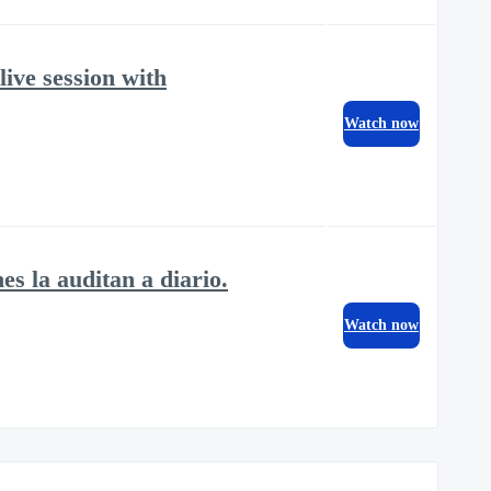
ive session with
Watch now
s la auditan a diario.
Watch now