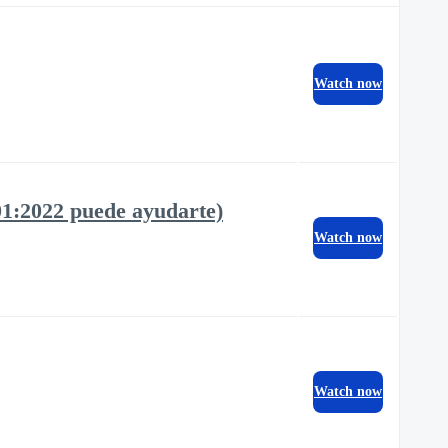
Watch now
01:2022 puede ayudarte)
Watch now
Watch now