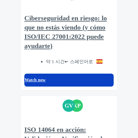
Ciberseguridad en riesgo: lo
que no estás viendo (y cómo
ISO/IEC 27001:2022 puede
ayudarte)
약 1 시간
스페인어로
Watch now
GV
KP
ISO 14064 en acción: