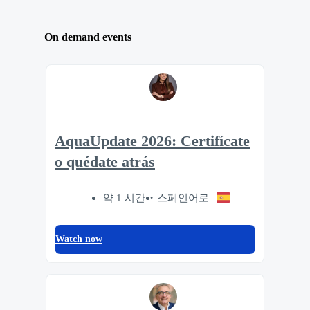
On demand events
AquaUpdate 2026: Certifícate
o quédate atrás
약 1 시간
스페인어로
Watch now