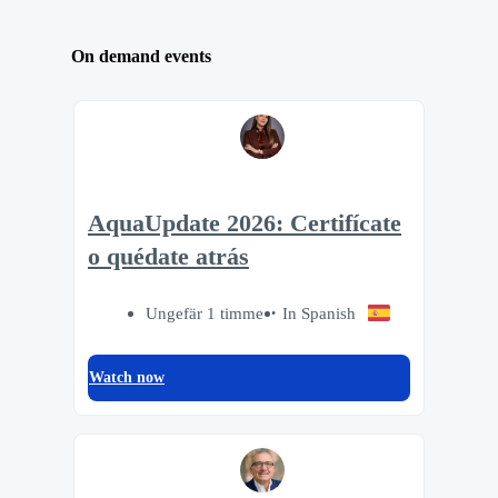
On demand events
AquaUpdate 2026: Certifícate
o quédate atrás
Ungefär 1 timme
In Spanish
Watch now