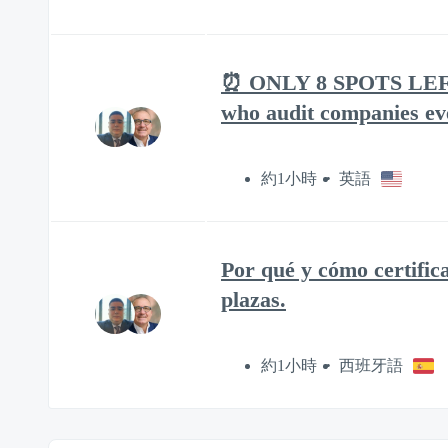
⏰ ONLY 8 SPOTS LEFT| C
who audit companies ev
約1小時
英語
Por qué y cómo certific
plazas.
約1小時
西班牙語