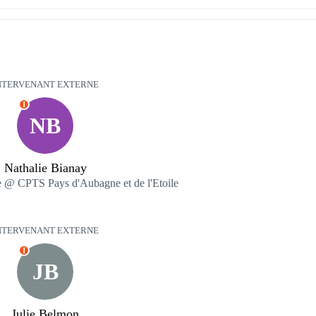
NTERVENANT EXTERNE
I
NB
Nathalie Bianay
e @ CPTS Pays d'Aubagne et de l'Etoile
NTERVENANT EXTERNE
I
JB
Julie Belmon