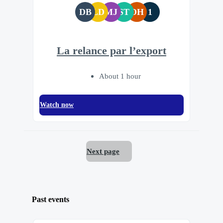
DB
LD
MJ
ST
DH
1
La relance par l’export
About 1 hour
Watch now
Next page
Past events