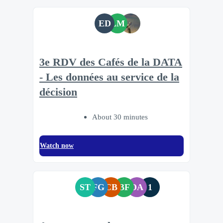
ED
LM
3e RDV des Cafés de la DATA
- Les données au service de la
décision
About 30 minutes
Watch now
ST
FG
CB
BF
DA
1