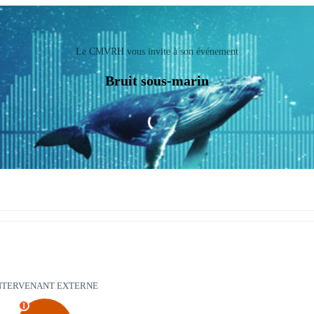
Le CMVRH vous invite à son événement
Bruit sous-marin
NTERVENANT EXTERNE
I