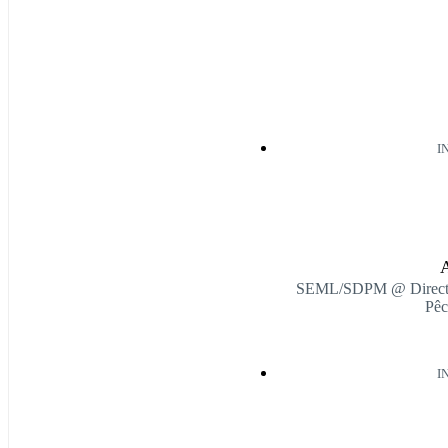
I
A
SEML/SDPM @ Direction
Pêc
I