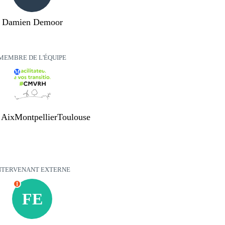
Damien Demoor
MEMBRE DE L'ÉQUIPE
M
AixMontpellierToulouse
NTERVENANT EXTERNE
I
FE