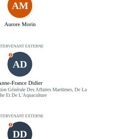
AM
Aurore Morin
NTERVENANT EXTERNE
I
AD
nne-France Didier
 Générale Des Affaires Maritimes, De La
he Et De L'Aquaculture
NTERVENANT EXTERNE
I
DD