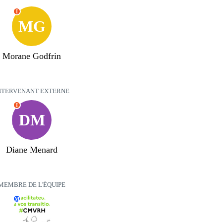
I
MG
Morane Godfrin
NTERVENANT EXTERNE
I
DM
Diane Menard
MEMBRE DE L'ÉQUIPE
M