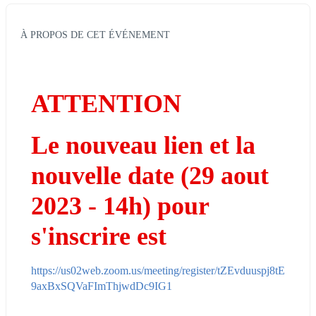
À PROPOS DE CET ÉVÉNEMENT
ATTENTION
Le nouveau lien et la 
nouvelle date (29 aout 
2023 - 14h) pour 
s'inscrire est
https://us02web.zoom.us/meeting/register/tZEvduuspj8tE
9axBxSQVaFImThjwdDc9IG1