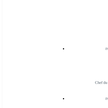
I
Chef du
I