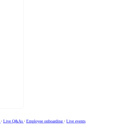
∙
∙
∙
g
Live Q&As
Employee onboarding
Live events