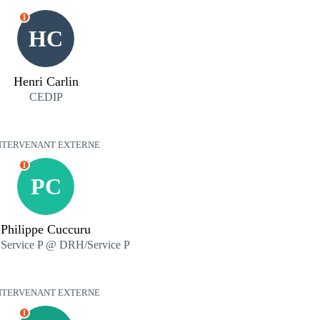
I
HC
Henri Carlin
CEDIP
NTERVENANT EXTERNE
I
PC
Philippe Cuccuru
 Service P @ DRH/Service P
NTERVENANT EXTERNE
I