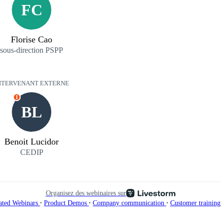
FC
Florise Cao
sous-direction PSPP
NTERVENANT EXTERNE
I
BL
Benoit Lucidor
CEDIP
Organisez des webinaires sur
∙
∙
∙
ated Webinars
Product Demos
Company communication
Customer trainin