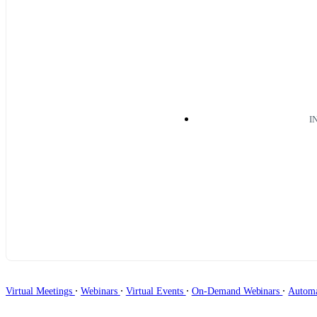
I
∙
∙
∙
∙
Virtual Meetings
Webinars
Virtual Events
On-Demand Webinars
Autom